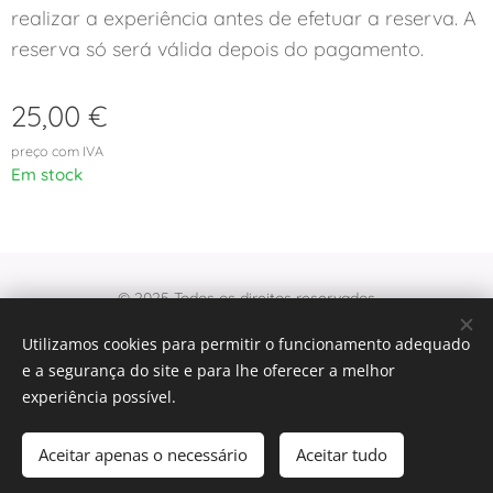
realizar a experiência antes de efetuar a reserva. A
reserva só será válida depois do pagamento.
25,00
€
preço com IVA
Em stock
© 2025 Todos os direitos reservados
Cookies
Utilizamos cookies para permitir o funcionamento adequado
e a segurança do site e para lhe oferecer a melhor
Idiomas
experiência possível.
Português
English
Aceitar apenas o necessário
Aceitar tudo